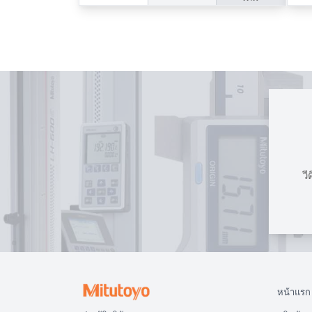
วี
หน้าแรก