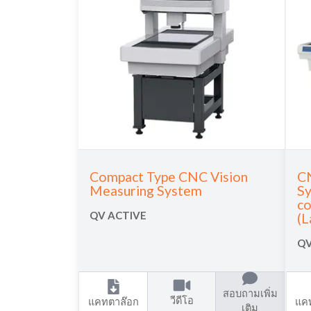
Compact Type CNC Vision
CN
Measuring System
Sy
co
QV ACTIVE
(L
QV
สอบถามเพิ่ม
วีดีโอ
แคทตาล๊อก
แค
เติม