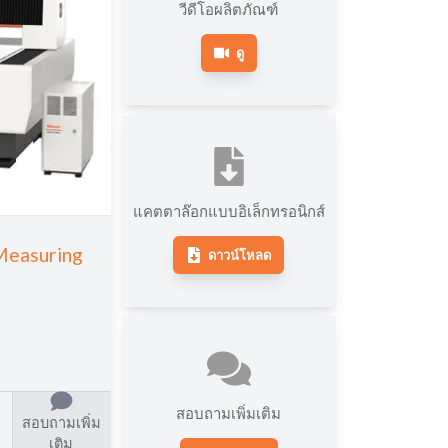
เครื่องวัดความแข็งแบบอื่นๆ
วีดีโอผลิตภัณฑ์
ดู
แคตตาล๊อกแบบอิเล็กทรอนิกส์
Measuring
ดาวน์โหลด
สอบถามเพิ่มเติม
สอบถามเพิ่ม
เติม