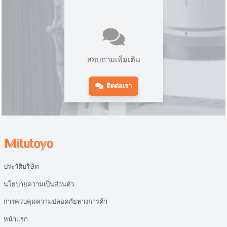
สอบถามเพิ่มเติม
ติดต่อเรา
ประวัติบริษัท
นโยบายความเป็นส่วนตัว
การควบคุมความปลอดภัยทางการค้า
หน้าแรก