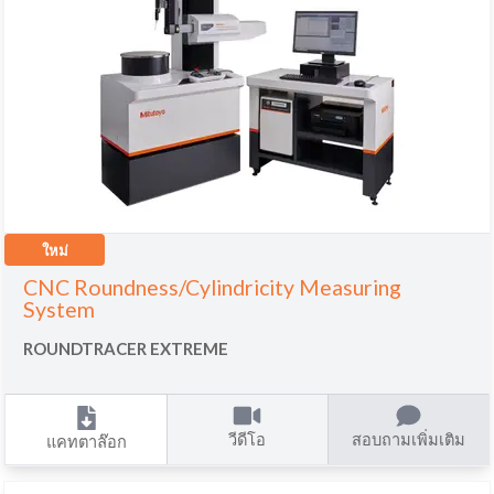
ใหม่
CNC Roundness/Cylindricity Measuring
System
ROUNDTRACER EXTREME
วีดีโอ
สอบถามเพิ่มเติม
แคทตาล๊อก