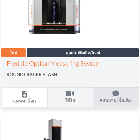
ใหม่
คุณสมบัติผลิตภัณฑ์
Flexible Optical Measuring System
ROUNDTRACER FLASH
วีดีโอ
สอบถามเพิ่มเติม
แคทตาล๊อก