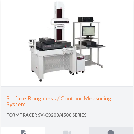
Surface Roughness / Contour Measuring
System
FORMTRACER SV-C3200/4500 SERIES