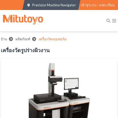
Precision Machine Navigator
เข้าสู่ระบบ / ลงทะเบียน
บ้าน
ผลิตภัณฑ์
เครื่องวัดแบบฟอร์ม
เครื่องวัดรูปร่างผิวงาน