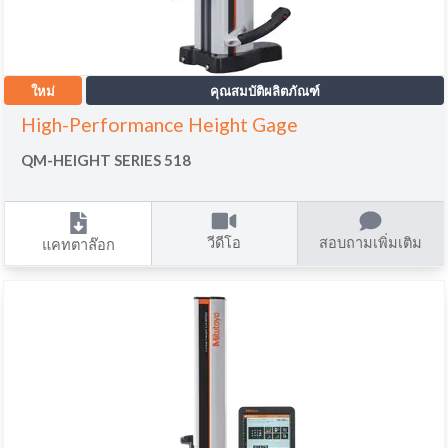
ใหม่
คุณสมบัติผลิตภัณฑ์
High-Performance Height Gage
QM-HEIGHT SERIES 518
วีดีโอ
สอบถามเพิ่มเติม
แคทตาล๊อก