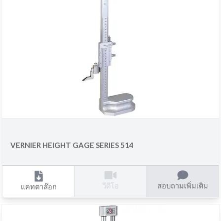
VERNIER HEIGHT GAGE SERIES 514
สอบถามเพิ่มเติม
วีดีโอ
แคทตาล๊อก