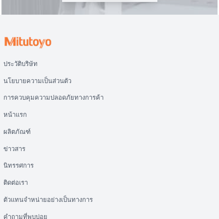
ประวัติบริษัท
นโยบายความเป็นส่วนตัว
การควบคุมความปลอดภัยทางการค้า
หน้าแรก
ผลิตภัณฑ์
ข่าวสาร
นิทรรศการ
ติดต่อเรา
ตัวแทนจำหน่ายอย่างเป็นทางการ
คำถามที่พบบ่อย