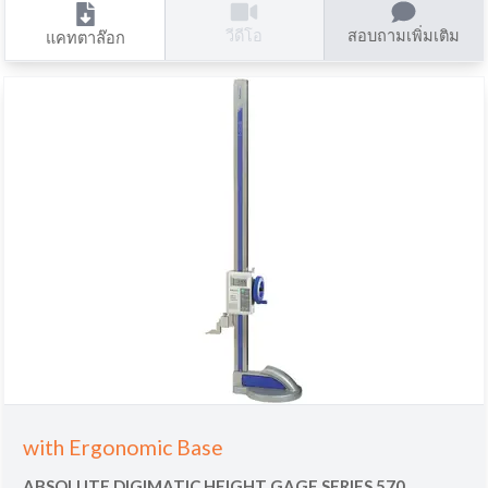
สอบถามเพิ่มเติม
วีดีโอ
แคทตาล๊อก
with Ergonomic Base
ABSOLUTE DIGIMATIC HEIGHT GAGE SERIES 570