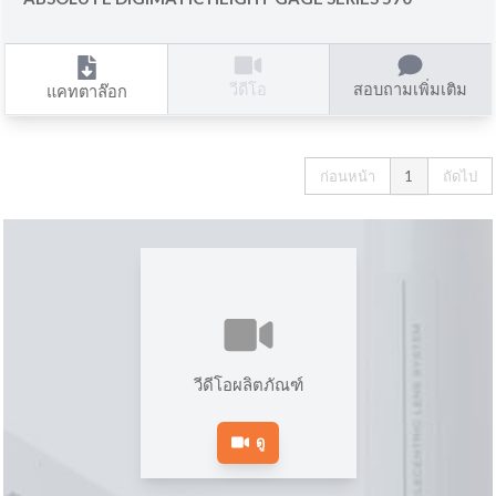
สอบถามเพิ่มเติม
วีดีโอ
แคทตาล๊อก
ก่อนหน้า
1
ถัดไป
วีดีโอผลิตภัณฑ์
ดู