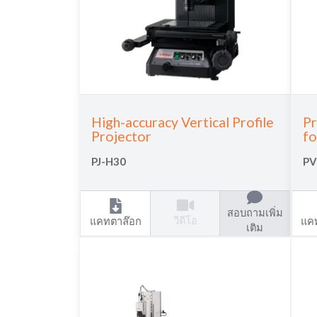
High-accuracy Vertical Profile
Pr
Projector
fo
PJ-H30
PV
สอบถามเพิ่ม
วีดีโอ
แคทตาล๊อก
แค
เติม