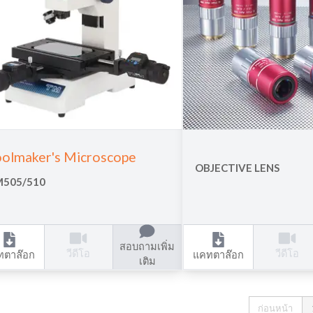
olmaker's Microscope
OBJECTIVE LENS
505/510
สอบถามเพิ่ม
วีดีโอ
วีดีโอ
ทตาล๊อก
แคทตาล๊อก
เติม
ก่อนหน้า