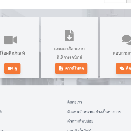
แคตตาล๊อกแบบ
ดีโอผลิตภัณฑ์
สอบถามเพ
อิเล็กทรอนิกส์
ดู
ดาวน์โหลด
ติด
ติดต่อเรา
์
ตัวแทนจำหน่ายอย่างเป็นทางการ
คำถามที่พบบ่อย
าร
แผนผังเว็บไซต์