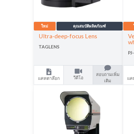
ใหม่
คุณสมบัติผลิตภัณฑ์
Ultra-deep-focus Lens
Ve
wh
TAGLENS
PJ
สอบถามเพิ่ม
วีดีโอ
แคทตาล๊อก
แค
เติม