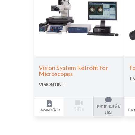
Vision System Retrofit for
To
Microscopes
TM
VISION UNIT
สอบถามเพิ่ม
วีดีโอ
แคทตาล๊อก
แค
เติม