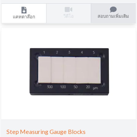
สอบถามเพิ่มเติม
วีดีโอ
แคทตาล๊อก
Step Measuring Gauge Blocks