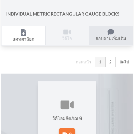
INDIVIDUAL METRIC RECTANGULAR GAUGE BLOCKS
สอบถามเพิ่มเติม
วีดีโอ
แคทตาล๊อก
ก่อนหน้า
1
2
ถัดไป
วีดีโอผลิตภัณฑ์
ดู