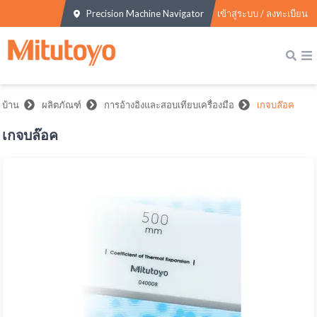
Precision Machine Navigator
เข้าสู่ระบบ / ลงทะเบียน
บ้าน
ผลิตภัณฑ์
การอ้างอิงและสอบเทียบเครื่องมือ
เกจบล๊อค
เกจบล๊อค