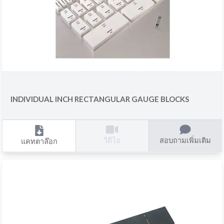
INDIVIDUAL INCH RECTANGULAR GAUGE BLOCKS
สอบถามเพิ่มเติม
วีดีโอ
แคทตาล๊อก