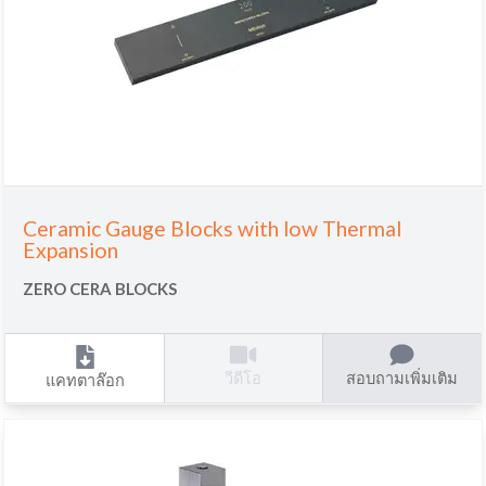
Ceramic Gauge Blocks with low Thermal
Expansion
ZERO CERA BLOCKS
สอบถามเพิ่มเติม
วีดีโอ
แคทตาล๊อก