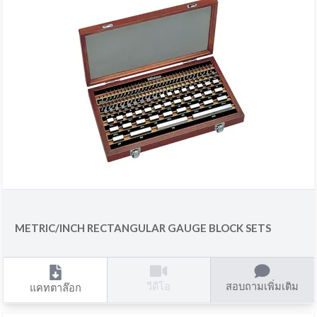
METRIC/INCH RECTANGULAR GAUGE BLOCK SETS
สอบถามเพิ่มเติม
วีดีโอ
แคทตาล๊อก