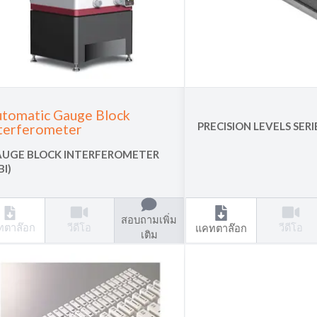
tomatic Gauge Block
PRECISION LEVELS SERI
terferometer
UGE BLOCK INTERFEROMETER
BI)
สอบถามเพิ่ม
วีดีโอ
วีดีโอ
ทตาล๊อก
แคทตาล๊อก
เติม