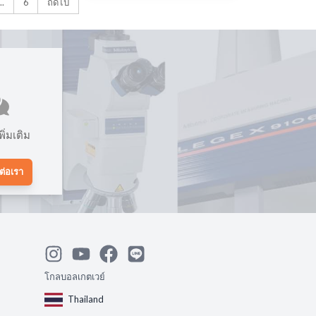
...
6
ถัดไป
ิ่มเติม
ต่อเรา
โกลบอลเกตเวย์
Thailand