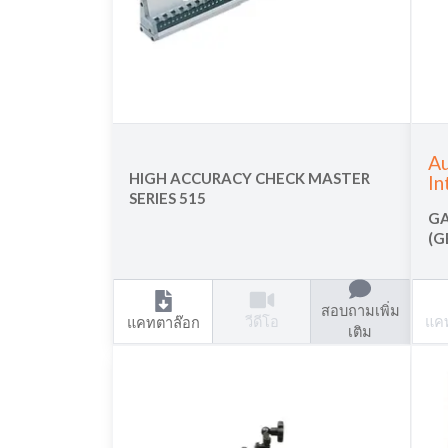
Au
HIGH ACCURACY CHECK MASTER
In
SERIES 515
GA
(G
สอบถามเพิ่ม
วีดีโอ
แค
แคทตาล๊อก
เติม