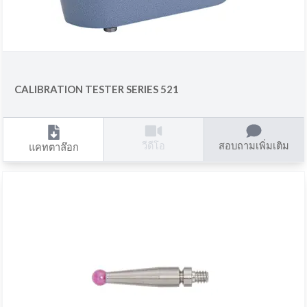
CALIBRATION TESTER SERIES 521
สอบถามเพิ่มเติม
วีดีโอ
แคทตาล๊อก