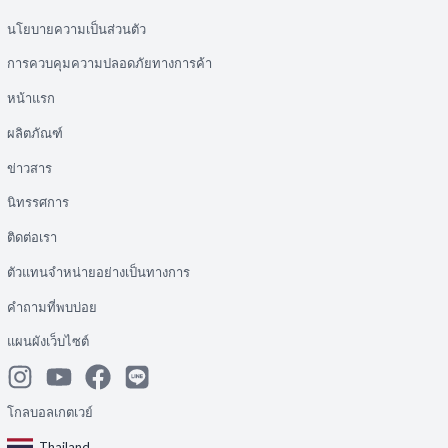
นโยบายความเป็นส่วนตัว
การควบคุมความปลอดภัยทางการค้า
หน้าแรก
ผลิตภัณฑ์
ข่าวสาร
นิทรรศการ
ติดต่อเรา
ตัวแทนจำหน่ายอย่างเป็นทางการ
คำถามที่พบบ่อย
แผนผังเว็บไซต์
โกลบอลเกตเวย์
Thailand