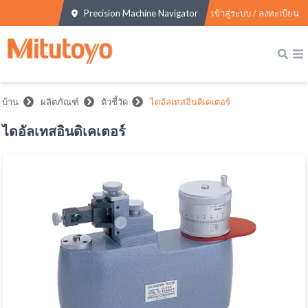
Precision Machine Navigator
เข้าสู่ระบบ / ลงทะเบียน
บ้าน
ผลิตภัณฑ์
ตัวชี้วัด
ไดอัลเทสอินดิเคเตอร์
ไดอัลเทสอินดิเคเตอร์