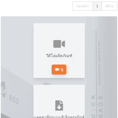
ก่อนหน้า
1
ถัดไป
วีดีโอผลิตภัณฑ์
ดู
แคตตาล๊อกแบบอิเล็กทรอนิกส์