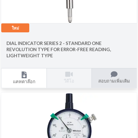
ใหม่
DIAL INDICATOR SERIES 2 - STANDARD ONE
REVOLUTION TYPE FOR ERROR-FREE READING,
LIGHTWEIGHT TYPE
สอบถามเพิ่มเติม
วีดีโอ
แคทตาล๊อก