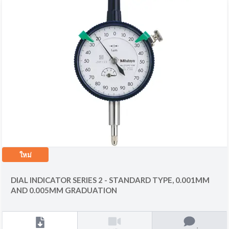
ใหม่
DIAL INDICATOR SERIES 2 - STANDARD TYPE, 0.001MM
AND 0.005MM GRADUATION