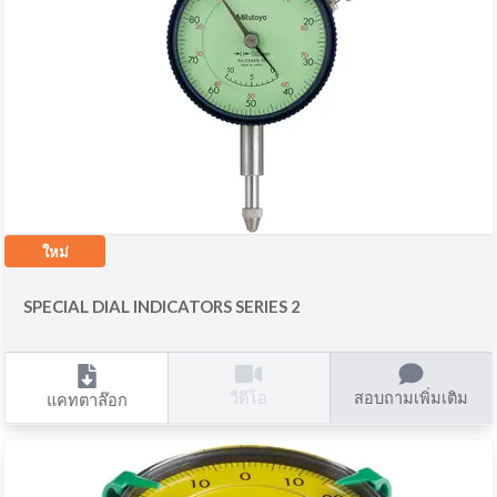
ใหม่
SPECIAL DIAL INDICATORS SERIES 2
สอบถามเพิ่มเติม
วีดีโอ
แคทตาล๊อก