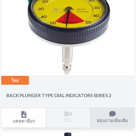
ใหม่
BACK PLUNGER TYPE DIAL INDICATORS SERIES 2
สอบถามเพิ่มเติม
วีดีโอ
แคทตาล๊อก