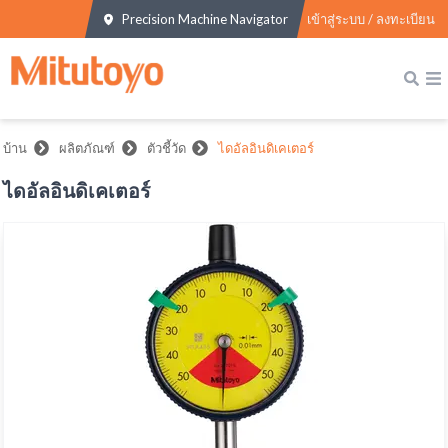
Precision Machine Navigator
เข้าสู่ระบบ / ลงทะเบียน
บ้าน
ผลิตภัณฑ์
ตัวชี้วัด
ไดอัลอินดิเคเตอร์
ไดอัลอินดิเคเตอร์