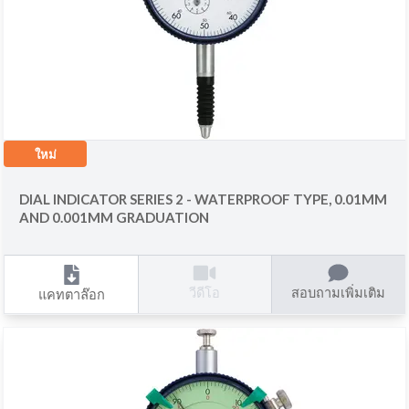
ใหม่
DIAL INDICATOR SERIES 2 - WATERPROOF TYPE, 0.01MM
AND 0.001MM GRADUATION
สอบถามเพิ่มเติม
วีดีโอ
แคทตาล๊อก