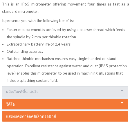
This is an IP65 micrometer offering movement four times as fast as a
standard micrometer.
It presents you with the following benefits:
Faster measurement is achieved by using a coarser thread which feeds
the spindle by 2 mm per thimble rotation.
Extraordinary battery life of 2,4 years
Outstanding accuracy
Ratched thimble mechanism ensures easy single-handed or stand
operation. Excellent resistance against water and dust (IP65 protection
level) enables this micrometer to be used in machining situations that
include splashing coolant fluid.
ผลิตภัณฑ์ที่น่าสนใจ
วีดีโอ
แสดงแคตตาล็อคอิเล็กทรอนิกส์