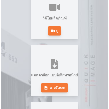
วีดีโอผลิตภัณฑ์
ดู
แคตตาล๊อกแบบอิเล็กทรอนิกส์
ดาวน์โหลด