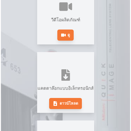
วีดีโอผลิตภัณฑ์
ดู
แคตตาล๊อกแบบอิเล็กทรอนิกส์
ดาวน์โหลด