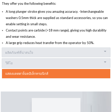
They offer you the following benefits:
A long plunger stroke gives you amazing accuracy. -Interchangeable
washers 0.5mm thick are supplied as standard accessories, so you can
enable setting in small steps.
Contact points are carbide (>18 mm range), giving you high durability
and wear resistance.
A large grip reduces heat transfer from the operator by 50%.
ผลิตภัณฑ์ที่น่าสนใจ
วีดีโอ
แสดงแคตตาล็อคอิเล็กทรอนิกส์