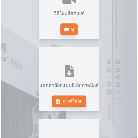
วีดีโอผลิตภัณฑ์
ดู
แคตตาล๊อกแบบอิเล็กทรอนิกส์
ดาวน์โหลด