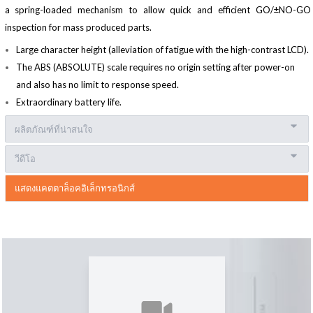
a spring-loaded mechanism to allow quick and efficient GO/±NO-GO
inspection for mass produced parts.
Large character height (alleviation of fatigue with the high-contrast LCD).
The ABS (ABSOLUTE) scale requires no origin setting after power-on
and also has no limit to response speed.
Extraordinary battery life.
ผลิตภัณฑ์ที่น่าสนใจ
วีดีโอ
แสดงแคตตาล็อคอิเล็กทรอนิกส์