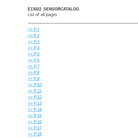
E13022_SENSORCATALOG
>> P.1
>> P.2
>> P.3
>> P.4
>> P.5
>> P.6
>> P.7
>> P.8
>> P.9
>> P.10
>> P.11
>> P.12
>> P.13
>> P.14
>> P.15
>> P.16
>> P.17
>> P.18